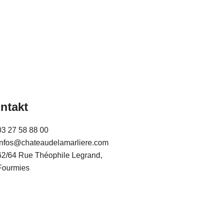
ntakt
03 27 58 88 00
infos@chateaudelamarliere.com
62/64 Rue Théophile Legrand,
Fourmies