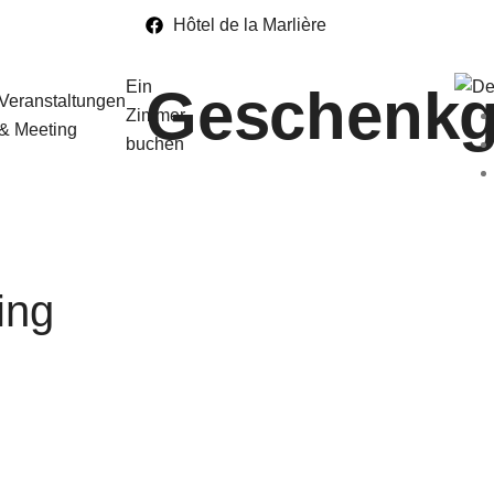
Hôtel de la Marlière
Ein
Geschenkg
Veranstaltungen
Zimmer
& Meeting
buchen
ing