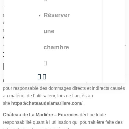
Toute exploitation non autorisée du site ou de l’un
Réserver
quelconque des éléments qu’il contient sera considérée
comme constitutive d’une contrefaçon et poursuivie
conformément aux dispositions des articles
L.335-2 et
une
suivants du Code de Propriété Intellectuelle
.
chambre
3 – Limitations De
Responsabilité.
Château de La Marlière – Fourmies
ne pourra être tenu
pour responsable des dommages directs et indirects causés
au matériel de l’utilisateur, lors de l’accès au
site
https://chateaudelamarliere.com/
.
Château de La Marlière – Fourmies
décline toute
responsabilité quant à l’utilisation qui pourrait être faite des