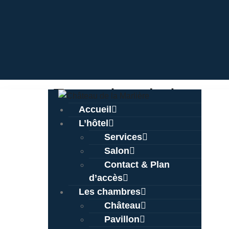
Formules du jour : 
Accueil
L’hôtel
Services
Salon
Contact & Plan
Navigation
d’accès
Les chambres
Accueil
Château
Pavillon
L'hôtel