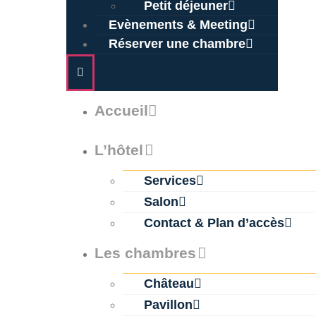
Petit déjeuner
Evènements & Meeting
Les
Réserver une chambre
Chambres
Evènements
Accueil
&
Meeting
L’hôtel
Réserver u
Services
chambre
Salon
Contact & Plan d’accès
Contact
Les chambres
Mentions L
Château
Pavillon