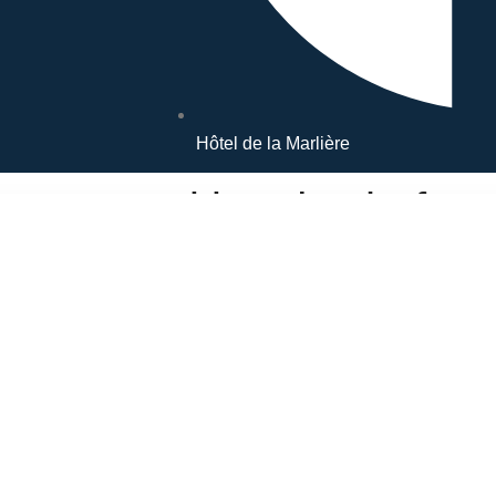
Hôtel de la Marlière
sur proposition du chef
Nos notes
Conta
9.2/10