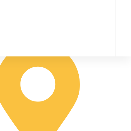
nfos@chateaudelamarliere.com