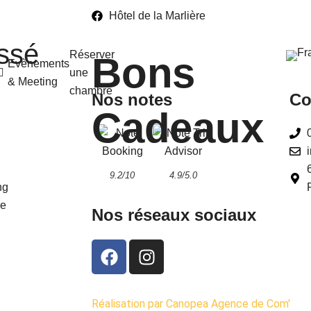
Hôtel de la Marlière
ssé
Réserver
Bons
Evènements
une
& Meeting
chambre
Nos notes
Co
Cadeaux
9.2/10
4.9/5.0
ng
re
Nos réseaux sociaux
Réalisation par Canopea Agence de Com'